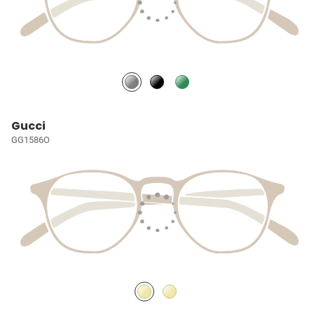
Gucci
GG1586O