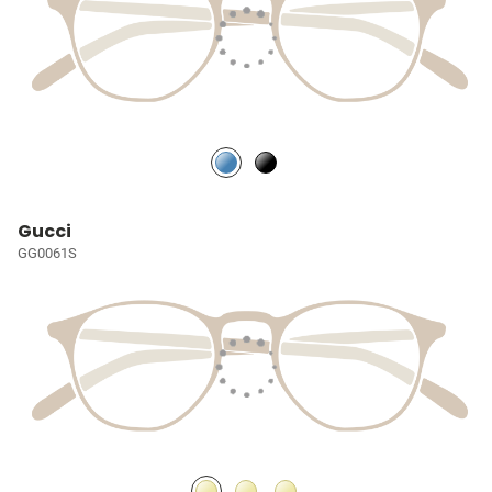
Gucci
GG0061S