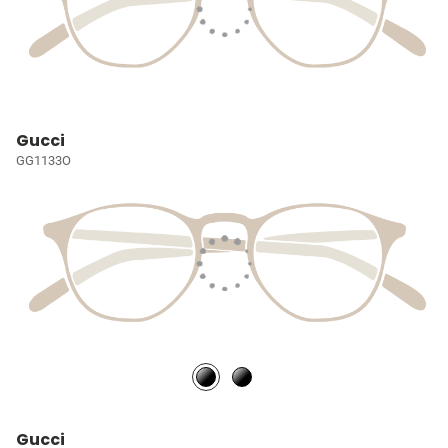
Gucci
GG1133O
Gucci