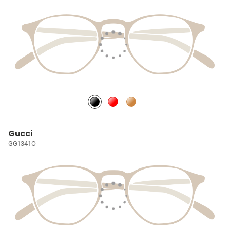
Gucci
GG1341O