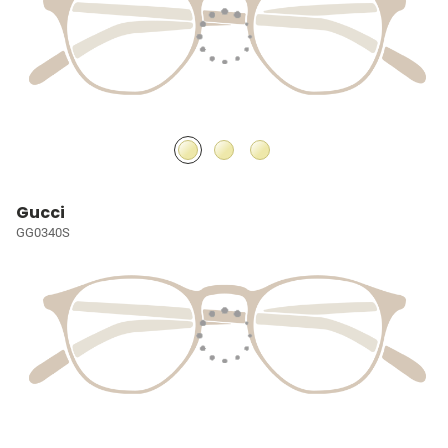
Gucci
GG0340S