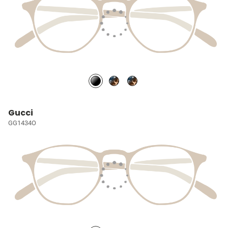
Gucci
GG1434O