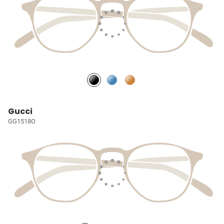
Gucci
GG1518O