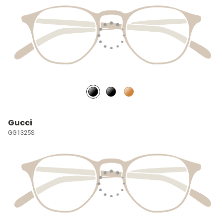
Gucci
GG1325S