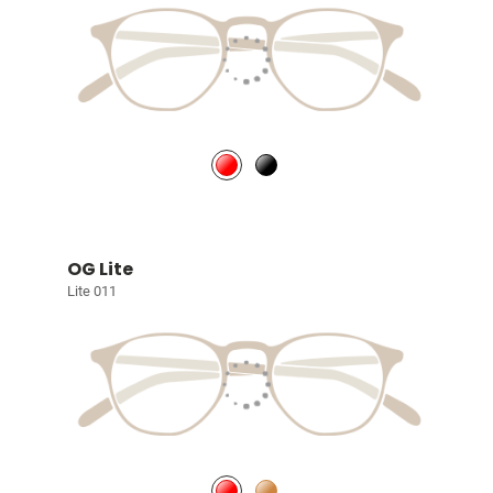
OG Lite
Lite 011