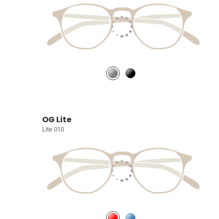
OG Lite
Lite 010